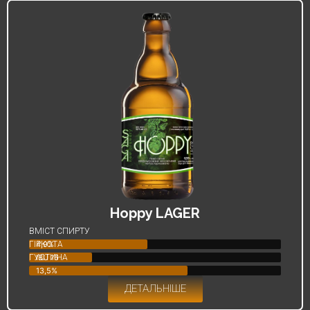
Hoppy LAGER
ВМІСТ СПИРТУ
ГІРКОТА
4,9%
ГУСТИНА
IBU 16
13,5%
ДЕТАЛЬНІШЕ