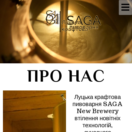
SAGA
Луцька
пивоварня
крафтова
ПРО НАС
Луцька крафтова
пивоварня SAGA
New Brewery
втілення новітніх
технологій,