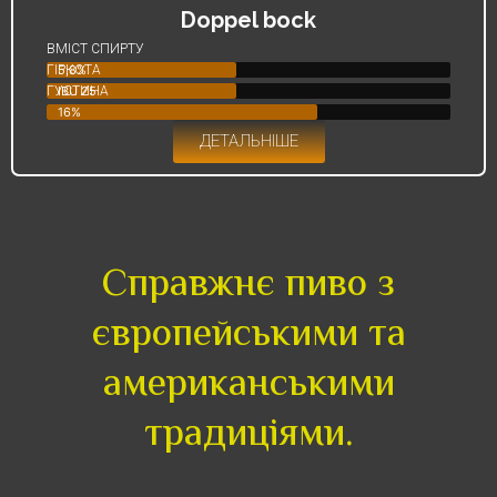
Doppel bock
ВМІСТ СПИРТУ
ГІРКОТА
5,8%
ГУСТИНА
IBU 25
16%
ДЕТАЛЬНІШЕ
Справжнє пиво з
європейськими та
американськими
традиціями.