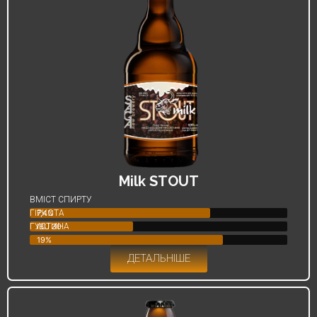
Milk STOUT
ВМІСТ СПИРТУ
ГІРКОТА
7,4%
ГУСТИНА
IBU 30
19%
ДЕТАЛЬНІШЕ