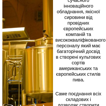
сучасного
інноваційного
обладнання, якісної
сировини від
провідних
європейських
компаній та
висококваліфікованого
персоналу який має
багаторічний досвід
в створені культових
сортів
американських та
європейських стилів
пива.
Саме поєднання всіх
складових і
дозволяє створити