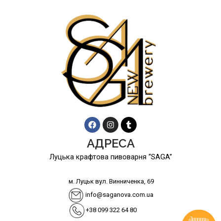
F
I
T
АДРЕСА
a
n
u
c
s
m
Луцька крафтова пивоварня “SAGA”
e
t
b
b
a
l
o
g
r
м. Луцьк вул. Винниченка, 69
o
r
k
a
info@saganova.com.ua
m
+38 099 322 64 80